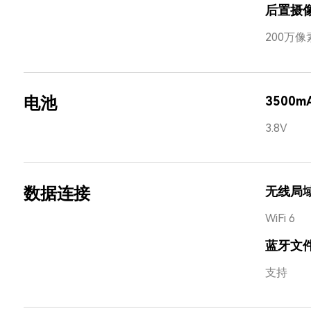
后置摄
200万像
电池
3500m
3.8V
数据连接
无线局
WiFi 6
蓝牙文
支持