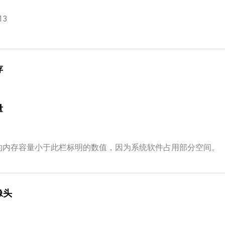
13
存
量
的内存容量小于此栏标明的数值，因为系统软件占用部分空间。
像头