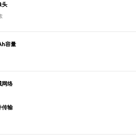
像头
素
Ah容量
域网络
件传输