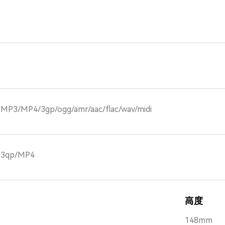
3/MP4/3gp/ogg/amr/aac/flac/wav/midi
3qp/MP4
高度
148mm