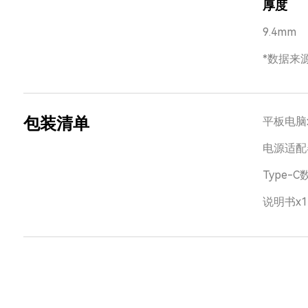
厚度
9.4mm
*数据来
包装清单
平板电脑
电源适配
Type-C
说明书x1