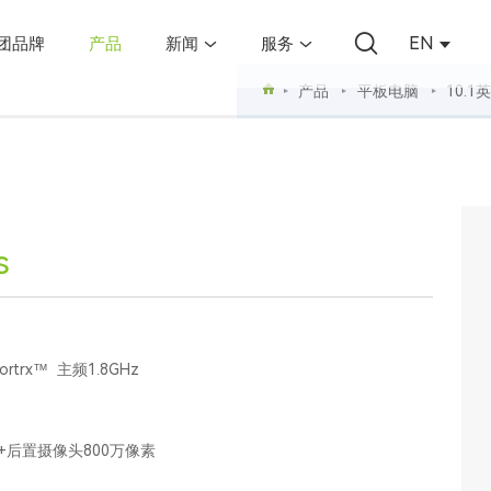
EN
团品牌
产品
新闻
服务
产品
平板电脑
10.1
s
rtrx™ 主频1.8GHz
+后置摄像头800万像素