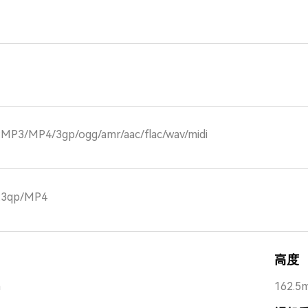
3/MP4/3gp/ogg/amr/aac/flac/wav/midi
3qp/MP4
高度
m
162.5