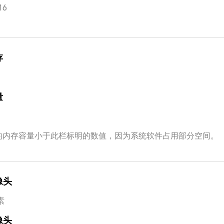
16
存
量
的内存容量小于此栏标明的数值，因为系统软件占用部分空间。
像头
素
像头