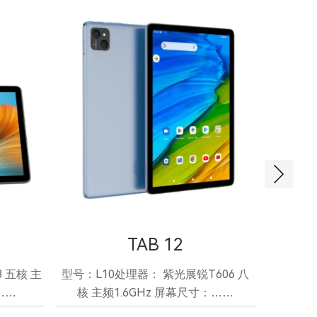
TAB 12
 五核 主
型号：L10处理器： 紫光展锐T606 八
型号：L
……
核 主频1.6GHz 屏幕尺寸：……
核 主