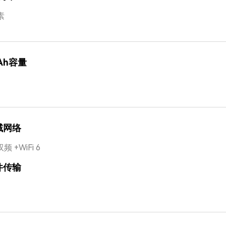
素
Ah容量
域网络
双频 +WiFi 6
件传输